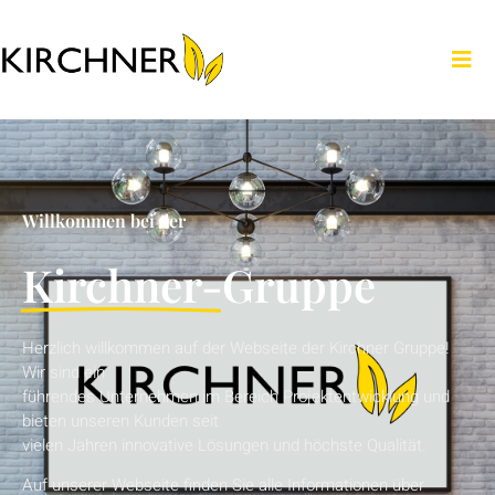
Willkommen bei der
Kirchner-
Gruppe
Herzlich willkommen auf der
Webseite der
Kirchner Gruppe
!
Wir sind ein
führendes
Unternehmen
im
Bereich
Projektentwicklung und
bieten unseren
Kunden
seit
vielen
Jahren
innovative
Lösungen
und höchste
Qualität
.
Auf unserer Webseite finden Sie alle
Informationen
über